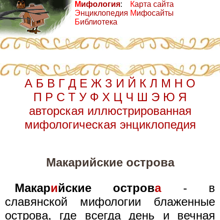
М
ифология
:
К
арта сайта
Э
нциклопедия
М
ифосайты
Б
иблиотека
А
Б
В
Г
Д
Е
Ж
З
И
Й
К
Л
М
Н
О
П
Р
С
Т
У
Ф
Х
Ц
Ч
Ш
Э
Ю
Я
авторская иллюстрированная
мифологическая энциклопедия
Макарийские острова
Макар
и
йские остров
а
- в
славянской мифологии блаженные
острова, где всегда день и вечная