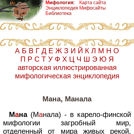
М
ифология
:
К
арта сайта
Э
нциклопедия
М
ифосайты
Б
иблиотека
А
Б
В
Г
Д
Е
Ж
З
И
Й
К
Л
М
Н
О
П
Р
С
Т
У
Ф
Х
Ц
Ч
Ш
Э
Ю
Я
авторская иллюстрированная
мифологическая энциклопедия
Мана, Манала
М
а
на
(М
а
нала) - в карело-финской
мифологии загробный мир,
отделенный от мира живых рекой,