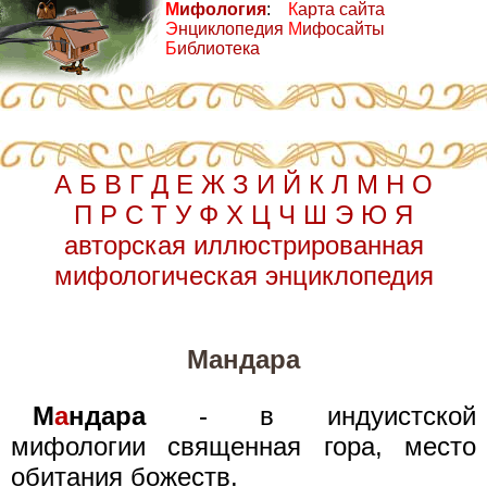
М
ифология
:
К
арта сайта
Э
нциклопедия
М
ифосайты
Б
иблиотека
А
Б
В
Г
Д
Е
Ж
З
И
Й
К
Л
М
Н
О
П
Р
С
Т
У
Ф
Х
Ц
Ч
Ш
Э
Ю
Я
авторская иллюстрированная
мифологическая энциклопедия
Мандара
М
а
ндара
- в индуистской
мифологии священная гора, место
обитания божеств.