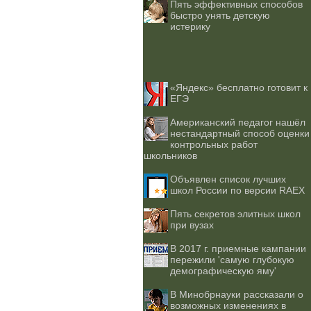
Пять эффективных способов
быстро унять детскую
истерику
«Яндекс» бесплатно готовит к
ЕГЭ
Американский педагог нашёл
нестандартный способ оценки
контрольных работ
школьников
Объявлен список лучших
школ России по версии RAEX
Пять секретов элитных школ
при вузах
В 2017 г. приемные кампании
пережили 'самую глубокую
демографическую яму'
В Минобрнауки рассказали о
возможных изменениях в