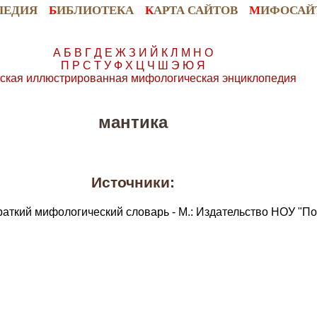
ПЕДИЯ
Б
ИБЛИОТЕКА
К
АРТА САЙТОВ
М
ИФОСАЙ
А
Б
В
Г
Д
Е
Ж
З
И
Й
К
Л
М
Н
О
П
Р
С
Т
У
Ф
Х
Ц
Ч
Ш
Э
Ю
Я
ская иллюстрированная мифологическая энциклопедия
мантика
Источники:
раткий мифологический словарь - М.: Издательство НОУ "По