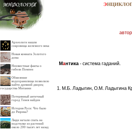
Э
НЦИКЛО
автор
Археологи нашли
сокровища железного века
Новая комната Золотого
дома
М
а
нтика
- система гаданий.
Неизвестные факты о
гибели Помпеи
Обмеление
водохранилища позволило
найти древний дворец
М.Б. Ладыгин, О.М. Ладыгина К
государства Митанни
Потерянный античный
город Тенея найден
История Руси: Что было
до Рюрика?
Люди начали спать на
подстилке из растений
около 200 тысяч лет назад