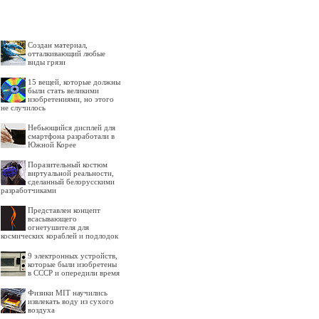
Создан материал,
отталкивающий любые
виды грязи
15 вещей, которые должны
были стать великими
изобретениями, но этого
не случилось
Небьющийся дисплей для
смартфона разработали в
Южной Корее
Поразительный костюм
виртуальной реальности,
сделанный белорусскими
разработчиками
Представлен концепт
всасывающего
огнетушителя для
космических кораблей и подлодок
9 электронных устройств,
которые были изобретены
в СССР и опередили время
Физики MIT научились
извлекать воду из сухого
воздуха