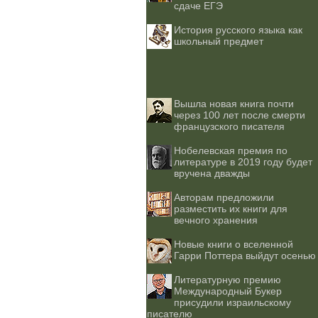
сдаче ЕГЭ
История русского языка как
школьный предмет
Вышла новая книга почти
через 100 лет после смерти
французского писателя
Нобелевская премия по
литературе в 2019 году будет
вручена дважды
Авторам предложили
разместить их книги для
вечного хранения
Новые книги о вселенной
Гарри Поттера выйдут осенью
Литературную премию
Международный Букер
присудили израильскому
писателю