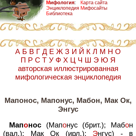
М
ифология
:
К
арта сайта
Э
нциклопедия
М
ифосайты
Б
иблиотека
А
Б
В
Г
Д
Е
Ж
З
И
Й
К
Л
М
Н
О
П
Р
С
Т
У
Ф
Х
Ц
Ч
Ш
Э
Ю
Я
авторская иллюстрированная
мифологическая энциклопедия
Мапонос, Мапонус, Мабон, Мак Ок,
Энгус
Мап
о
нос
(Мап
о
нус (брит.); Маб
о
н
(вал.); Мак Ок (ирл.);
Э
нгус) - в