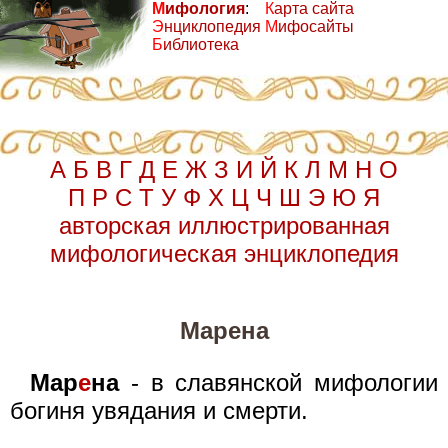
М
ифология
:
К
арта сайта
Э
нциклопедия
М
ифосайты
Б
иблиотека
А
Б
В
Г
Д
Е
Ж
З
И
Й
К
Л
М
Н
О
П
Р
С
Т
У
Ф
Х
Ц
Ч
Ш
Э
Ю
Я
авторская иллюстрированная
мифологическая энциклопедия
Марена
Мар
е
на
- в славянской мифологии
богиня увядания и смерти.