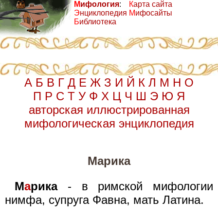
М
ифология
:
К
арта сайта
Э
нциклопедия
М
ифосайты
Б
иблиотека
А
Б
В
Г
Д
Е
Ж
З
И
Й
К
Л
М
Н
О
П
Р
С
Т
У
Ф
Х
Ц
Ч
Ш
Э
Ю
Я
авторская иллюстрированная
мифологическая энциклопедия
Марика
М
а
рика
- в римской мифологии
нимфа, супруга Фавна, мать Латина.