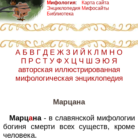
М
ифология
:
К
арта сайта
Э
нциклопедия
М
ифосайты
Б
иблиотека
А
Б
В
Г
Д
Е
Ж
З
И
Й
К
Л
М
Н
О
П
Р
С
Т
У
Ф
Х
Ц
Ч
Ш
Э
Ю
Я
авторская иллюстрированная
мифологическая энциклопедия
Марцана
Марц
а
на
- в славянской мифологии
богиня смерти всех существ, кроме
человека.