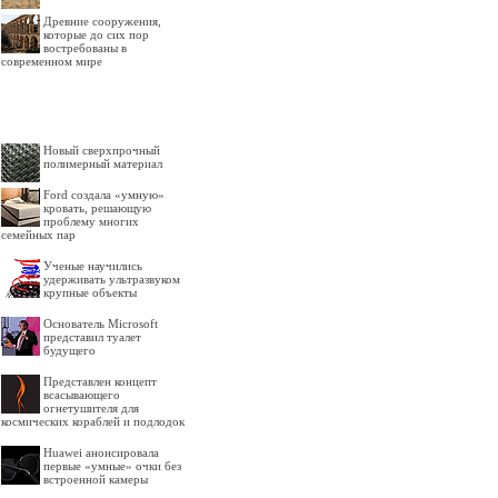
Древние сооружения,
которые до сих пор
востребованы в
современном мире
Новый сверхпрочный
полимерный материал
Ford создала «умную»
кровать, решающую
проблему многих
семейных пар
Ученые научились
удерживать ультразвуком
крупные объекты
Основатель Microsoft
представил туалет
будущего
Представлен концепт
всасывающего
огнетушителя для
космических кораблей и подлодок
Huawei анонсировала
первые «умные» очки без
встроенной камеры