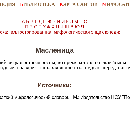
ПЕДИЯ
Б
ИБЛИОТЕКА
К
АРТА САЙТОВ
М
ИФОСАЙ
А
Б
В
Г
Д
Е
Ж
З
И
Й
К
Л
М
Н
О
П
Р
С
Т
У
Ф
Х
Ц
Ч
Ш
Э
Ю
Я
ская иллюстрированная мифологическая энциклопедия
Масленица
кий ритуал встречи весны, во время которого пекли блины
родный праздник, справлявшийся на неделе перед насту
Источники:
раткий мифологический словарь - М.: Издательство НОУ "По