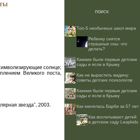
ТЫ
ПОИСК:
Топ-5 необычных школ мира
Ребенку снятся
страшные сны: что
делать?
Какими были первые детские
сады и ясли в Крыму
, символизирующие солнце;
плением Великого поста,
Как не вырастить жадину:
советы детских психологов
Какими были первые детские
сады и ясли в Крыму
лярная звезда", 2003.
Как менялась Барби за 57 лет
Как воспитывают детей
в детском саду Leapkids