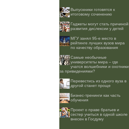
Выпускники готовятся к
итоговому сочинению
Гаджеты могут стать причиной
развития дислексии у детей
МГУ занял 95-е место в
рейтинге лучших вузов мира
по качеству образования
Самые необычные
университеты мира – где
учатся волшебники и охотники
за привидениями?
Перевестись из одного вуза в
другой станет проще
Бизнес-тренинги как часть
обучения
Проект о праве братьев и
сестер учиться в одной школе
внесен в Госдуму