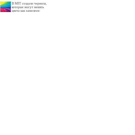
В MIT создали чернила,
которые могут менять
цвета как хамелеон