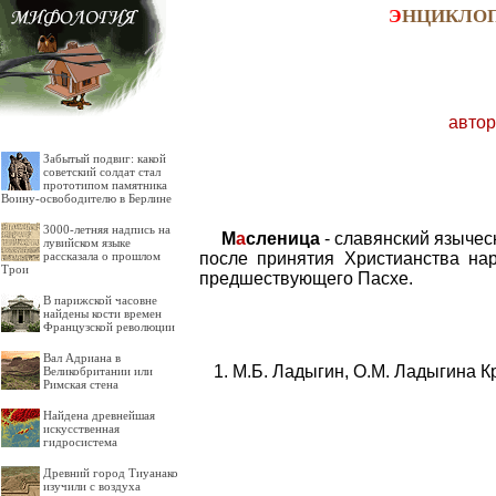
Э
НЦИКЛО
автор
Забытый подвиг: какой
советский солдат стал
прототипом памятника
Воину-освободителю в Берлине
3000-летняя надпись на
М
а
сленица
- славянский язычес
лувийском языке
после принятия Христианства на
рассказала о прошлом
Трои
предшествующего Пасхе.
В парижской часовне
найдены кости времен
Французской революции
Вал Адриана в
М.Б. Ладыгин, О.М. Ладыгина К
Великобритании или
Римская стена
Найдена древнейшая
искусственная
гидросистема
Древний город Тиуанако
изучили с воздуха