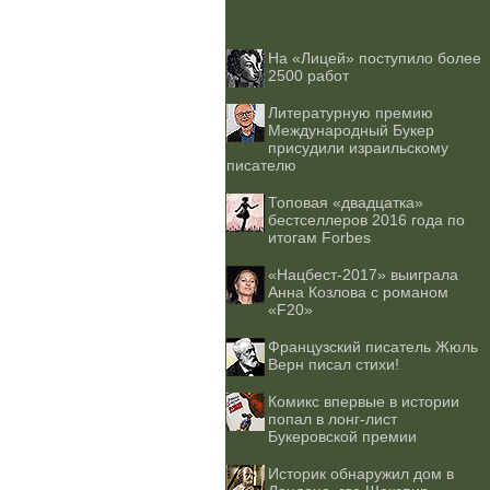
На «Лицей» поступило более
2500 работ
Литературную премию
Международный Букер
присудили израильскому
писателю
Топовая «двадцатка»
бестселлеров 2016 года по
итогам Forbes
«Нацбест-2017» выиграла
Анна Козлова с романом
«F20»
Французский писатель Жюль
Верн писал стихи!
Комикс впервые в истории
попал в лонг-лист
Букеровской премии
Историк обнаружил дом в