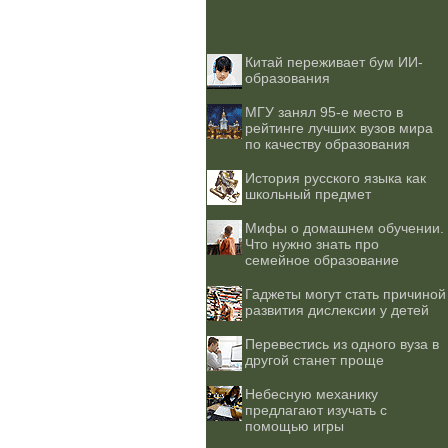
Китай переживает бум ИИ-
образования
МГУ занял 95-е место в
рейтинге лучших вузов мира
по качеству образования
История русского языка как
школьный предмет
Мифы о домашнем обучении.
Что нужно знать про
семейное образование
Гаджеты могут стать причиной
развития дислексии у детей
Перевестись из одного вуза в
другой станет проще
Небесную механику
предлагают изучать с
помощью игры