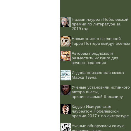
Назван лауреат Нобелевской
премии по литературе за
2019 год
Новые книги о вселенной
Гарри Поттера выйдут осенью
Авторам предложили
разместить их книги для
вечного хранения
Издана неизвестная сказка
Марка Твена
Ученые установили истинного
автора пьесы,
приписываемой Шекспиру
Кадзуо Исигуро стал
лауреатом Нобелевской
премии 2017 г. по литературе
Ученые обнаружили самую
древнюю сказку