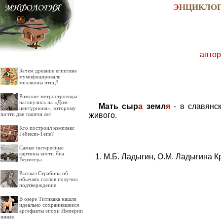
Э
НЦИКЛО
автор
Зачем древние египтяне
мумифицировали
миллионы птиц?
Римские метростроевцы
наткнулись на «Дом
Мать сыр
а
земл
я
- в славянс
центуриона», которому
живого.
почти две тысячи лет
Кто построил комплекс
Гёбекли-Тепе?
Самые интересные
картины кисти Яна
М.Б. Ладыгин, О.М. Ладыгина К
Вермеера
Рассказ Страбона об
обычаях галлов получил
подтверждение
В озере Титикака нашли
идеально сохранившиеся
артефакты эпохи Империи
инков