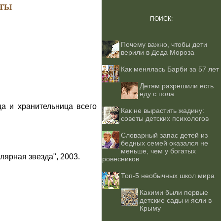
ТЫ
ПОИСК:
Почему важно, чтобы дети
верили в Деда Мороза
Как менялась Барби за 57 лет
Детям разрешили есть
еду с пола
а и хранительница всего
Как не вырастить жадину:
советы детских психологов
Словарный запас детей из
бедных семей оказался не
меньше, чем у богатых
лярная звезда", 2003.
ровесников
Топ-5 необычных школ мира
Какими были первые
детские сады и ясли в
Крыму