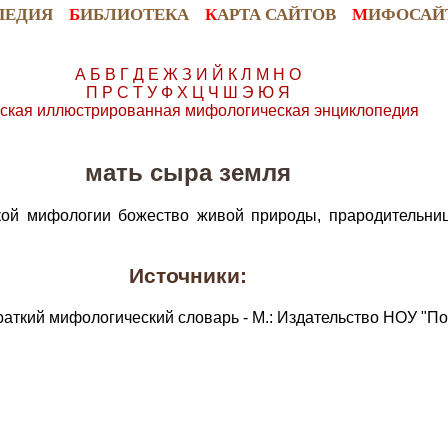
ПЕДИЯ
Б
ИБЛИОТЕКА
К
АРТА САЙТОВ
М
ИФОСАЙ
А
Б
В
Г
Д
Е
Ж
З
И
Й
К
Л
М
Н
О
П
Р
С
Т
У
Ф
Х
Ц
Ч
Ш
Э
Ю
Я
ская иллюстрированная мифологическая энциклопедия
мать сыра земля
кой мифологии божество живой природы, прародительниц
Источники:
раткий мифологический словарь - М.: Издательство НОУ "По