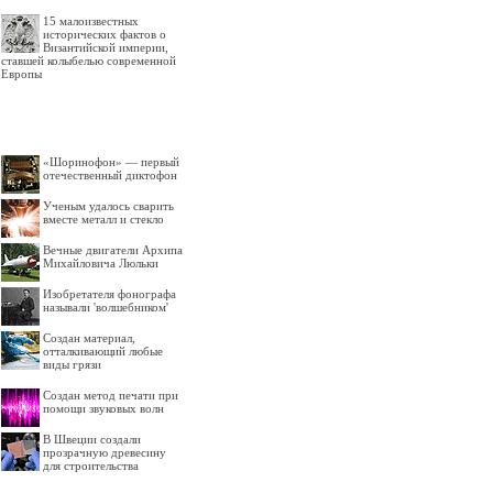
15 малоизвестных
исторических фактов о
Византийской империи,
ставшей колыбелью современной
Европы
«Шоринофон» — первый
отечественный диктофон
Ученым удалось сварить
вместе металл и стекло
Вечные двигатели Архипа
Михайловича Люльки
Изобретателя фонографа
называли 'волшебником'
Создан материал,
отталкивающий любые
виды грязи
Создан метод печати при
помощи звуковых волн
В Швеции создали
прозрачную древесину
для строительства