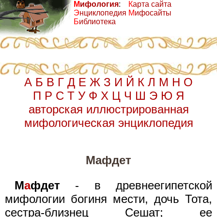
М
ифология
:
К
арта сайта
Э
нциклопедия
М
ифосайты
Б
иблиотека
А
Б
В
Г
Д
Е
Ж
З
И
Й
К
Л
М
Н
О
П
Р
С
Т
У
Ф
Х
Ц
Ч
Ш
Э
Ю
Я
авторская иллюстрированная
мифологическая энциклопедия
Мафдет
М
а
фдет
- в древнеегипетской
мифологии богиня мести, дочь Тота,
сестра-близнец Сешат; ее