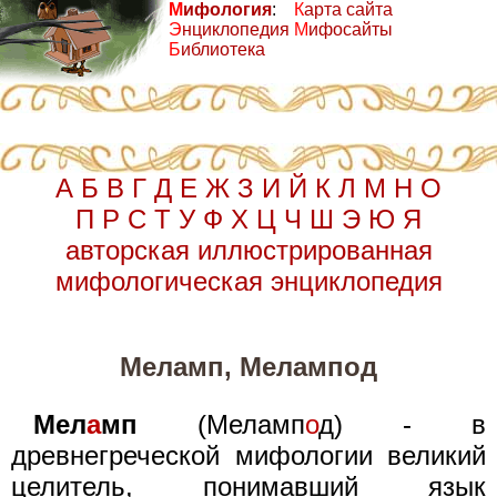
М
ифология
:
К
арта сайта
Э
нциклопедия
М
ифосайты
Б
иблиотека
А
Б
В
Г
Д
Е
Ж
З
И
Й
К
Л
М
Н
О
П
Р
С
Т
У
Ф
Х
Ц
Ч
Ш
Э
Ю
Я
авторская иллюстрированная
мифологическая энциклопедия
Меламп, Мелампод
Мел
а
мп
(Меламп
о
д) - в
древнегреческой мифологии великий
целитель, понимавший язык