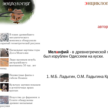
Э
НЦИКЛО
автор
В плане древнейшего
мегалитического
комплекса обнаружили
скрытый геометрический рисунок
Наскальные картины горы
Мел
а
нфий
- в древнегреческой
Дэл в Монголии
был изрублен Одиссеем на куски.
Люди проникли вглубь
австралийского
континента 50 тыс. лет
назад
Неизвестные факты о
М.Б. Ладыгин, О.М. Ладыгина К
гибели Помпеи
Культуру ацтеков показали
в аутентичных ярких
красках
Искусство до фараонов: в
Египте обнаружены
древние наскальные
рисунки