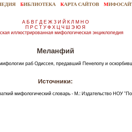
ПЕДИЯ
Б
ИБЛИОТЕКА
К
АРТА САЙТОВ
М
ИФОСАЙ
А
Б
В
Г
Д
Е
Ж
З
И
Й
К
Л
М
Н
О
П
Р
С
Т
У
Ф
Х
Ц
Ч
Ш
Э
Ю
Я
ская иллюстрированная мифологическая энциклопедия
Меланфий
 мифологии раб Одиссея, предавший Пенелопу и оскорбивши
Источники:
раткий мифологический словарь - М.: Издательство НОУ "По