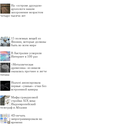
На «острове друидов»
археологи нашли
захоронение возрастом
четыре тысячи лет
15 полезных вещей из
Японии, которые должны
быть во всем мире
В Австралии ускорили
Интернет в 100 раз
«Металлическая
древесина» из никеля
оказалась прочнее и легче
титана
Huawei анонсировала
первые «умные» очки без
встроенной камеры
Мифы грандиозной
стройки XIX века:
Индоевропейский
телеграф в Абхазии
4D-печать
запрограммировали во
времени