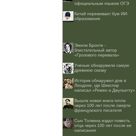
официальным языком ОГЭ
Китай переживает бум ИИ-
образования
Эмили Бронте -
блистательный автор
«Грозового перевала»
Ученые обнаружили самую
древнюю сказку
Историк обнаружил дом в
Лондоне, где Шекспир
написал «Ромео и Джульетту»
Вышла новая книга почти
через 100 лет после смерти
французского писателя
Сын Толкина издал повесть
отца через 100 лет после ее
написания