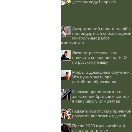
детском саду Leapkids
Американский педагог нашёл
нестандартный способ оценки
контрольных работ
школьников
Эксперт рассказал, как
написать сочинение на ЕГЭ
по русскому языку
Мифы о домашнем обучении.
Что нужно знать про
семейное образование
Госдума приняла закон о
зачислении братьев и сестер
в одну школу или детсад
Гаджеты могут стать причиной
развития дислексии у детей
После 2020 года китайский
язык станет пятым