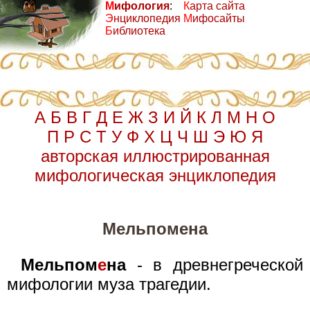
М
ифология
:
К
арта сайта
Э
нциклопедия
М
ифосайты
Б
иблиотека
А
Б
В
Г
Д
Е
Ж
З
И
Й
К
Л
М
Н
О
П
Р
С
Т
У
Ф
Х
Ц
Ч
Ш
Э
Ю
Я
авторская иллюстрированная
мифологическая энциклопедия
Мельпомена
Мельпом
е
на
- в древнегреческой
мифологии муза трагедии.