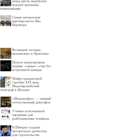
назад шесть индейских
вождей признаны
невиновными
Самые интересные
картины кисти Яна
Вермеера
Коллекция часовых
механизмах в Эрмитаже
Huawei анонсировала
первые «умные» очки без
встроенной камеры
Мифы грандиозной
стройки XIX века:
Индоевропейский
телеграф в Абхазии
«Шоринофон» — первый
отечественный диктофон
Учёные использовали
наушники для
разблокировки телефона
В Швеции создали
прозрачную древесину
для строительства