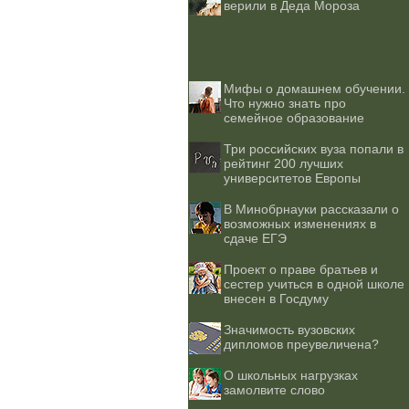
верили в Деда Мороза
Мифы о домашнем обучении.
Что нужно знать про
семейное образование
Три российских вуза попали в
рейтинг 200 лучших
университетов Европы
В Минобрнауки рассказали о
возможных изменениях в
сдаче ЕГЭ
Проект о праве братьев и
сестер учиться в одной школе
внесен в Госдуму
Значимость вузовских
дипломов преувеличена?
О школьных нагрузках
замолвите слово