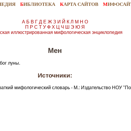
ПЕДИЯ
Б
ИБЛИОТЕКА
К
АРТА САЙТОВ
М
ИФОСАЙ
А
Б
В
Г
Д
Е
Ж
З
И
Й
К
Л
М
Н
О
П
Р
С
Т
У
Ф
Х
Ц
Ч
Ш
Э
Ю
Я
ская иллюстрированная мифологическая энциклопедия
Мен
бог луны.
Источники:
раткий мифологический словарь - М.: Издательство НОУ "По