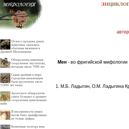
Э
НЦИКЛО
автор
Отлов и продажа диких
животных оказались
обычным явлением в
Древней Мезоамерике
Обнаружены каменные
Мен
- во фригийской мифологии 
сооружения 'мустатилы',
которым около 7000 лет
Самая древняя в мире
городская канализация
была проложена около
11800 лет назад
М.Б. Ладыгин, О.М. Ладыгина К
Археологи обнаружили
самое большое и древнее
сооружение цивилизации
майя
В письменности инков
могли быть зашифрованы
не только цифры
Казненные полтора века