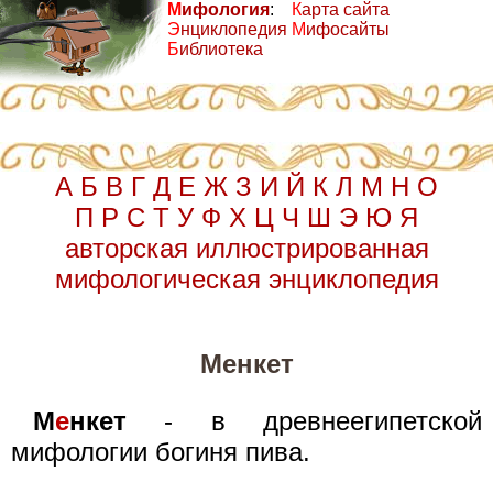
М
ифология
:
К
арта сайта
Э
нциклопедия
М
ифосайты
Б
иблиотека
А
Б
В
Г
Д
Е
Ж
З
И
Й
К
Л
М
Н
О
П
Р
С
Т
У
Ф
Х
Ц
Ч
Ш
Э
Ю
Я
авторская иллюстрированная
мифологическая энциклопедия
Менкет
М
е
нкет
- в древнеегипетской
мифологии богиня пива.