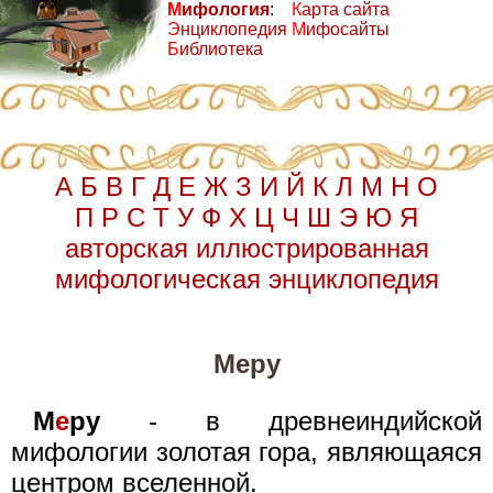
М
ифология
:
К
арта сайта
Э
нциклопедия
М
ифосайты
Б
иблиотека
А
Б
В
Г
Д
Е
Ж
З
И
Й
К
Л
М
Н
О
П
Р
С
Т
У
Ф
Х
Ц
Ч
Ш
Э
Ю
Я
авторская иллюстрированная
мифологическая энциклопедия
Меру
М
е
ру
- в древнеиндийской
мифологии золотая гора, являющаяся
центром вселенной.