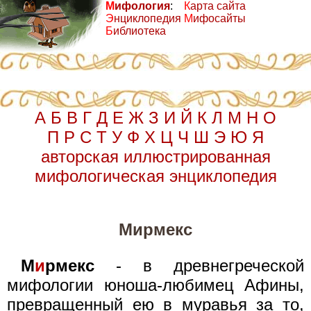
М
ифология
:
К
арта сайта
Э
нциклопедия
М
ифосайты
Б
иблиотека
А
Б
В
Г
Д
Е
Ж
З
И
Й
К
Л
М
Н
О
П
Р
С
Т
У
Ф
Х
Ц
Ч
Ш
Э
Ю
Я
авторская иллюстрированная
мифологическая энциклопедия
Мирмекс
М
и
рмекс
- в древнегреческой
мифологии юноша-любимец Афины,
превращенный ею в муравья за то,