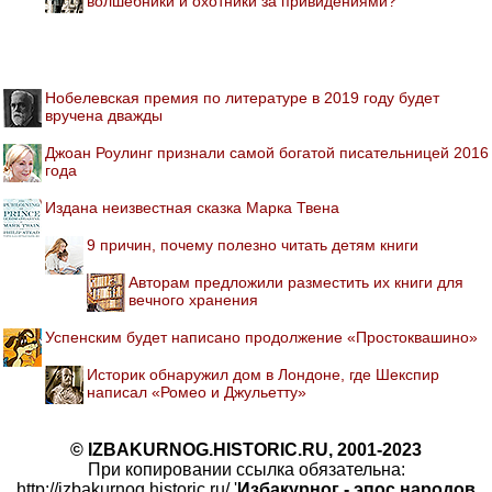
волшебники и охотники за привидениями?
Нобелевская премия по литературе в 2019 году будет
вручена дважды
Джоан Роулинг признали самой богатой писательницей 2016
года
Издана неизвестная сказка Марка Твена
9 причин, почему полезно читать детям книги
Авторам предложили разместить их книги для
вечного хранения
Успенским будет написано продолжение «Простоквашино»
Историк обнаружил дом в Лондоне, где Шекспир
написал «Ромео и Джульетту»
© IZBAKURNOG.HISTORIC.RU, 2001-2023
При копировании ссылка обязательна:
http://izbakurnog.historic.ru/ '
Избакурног - эпос народов