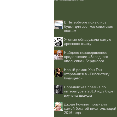
В Петербурге появились
будки для звонков советским
поэтам
Ученые обнаружили самую
древнюю сказку
Найдено незавершенное
продолжение «Заводного
апельсина» Берджесса
Новый роман Хан Ган
отправился в «Библиотеку
будущего»
Нобелевская премия по
литературе в 2019 году будет
вручена дважды
Джоан Роулинг признали
самой богатой писательницей
2016 года