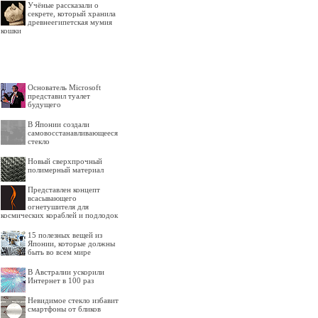
Учёные рассказали о
секрете, который хранила
древнеегипетская мумия
кошки
Основатель Microsoft
представил туалет
будущего
В Японии создали
самовосстанавливающееся
стекло
Новый сверхпрочный
полимерный материал
Представлен концепт
всасывающего
огнетушителя для
космических кораблей и подлодок
15 полезных вещей из
Японии, которые должны
быть во всем мире
В Австралии ускорили
Интернет в 100 раз
Невидимое стекло избавит
смартфоны от бликов