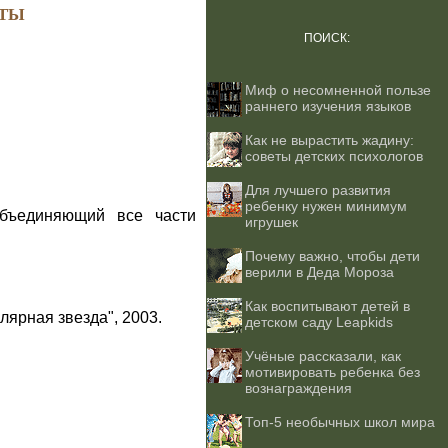
ТЫ
ПОИСК:
Миф о несомненной пользе
раннего изучения языков
Как не вырастить жадину:
советы детских психологов
Для лучшего развития
ребенку нужен минимум
бъединяющий все части
игрушек
Почему важно, чтобы дети
верили в Деда Мороза
Как воспитывают детей в
лярная звезда", 2003.
детском саду Leapkids
Учёные рассказали, как
мотивировать ребенка без
вознаграждения
Топ-5 необычных школ мира