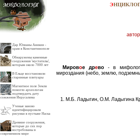
Э
НЦИКЛО
автор
Дар Юлианы Аникии -
храм в Константинополе
Обнаружены каменные
сооружения 'мустатилы',
которым около 7000 лет
Миров
о
е др
е
во
- в мифологи
мироздания (небо, землю, подземн
В Ельце восстановили
старинные плитуары
Магнитное поле Земли
помогло археологам
подтвердить дату
сожжения Иерусалима
М.Б. Ладыгин, О.М. Ладыгина К
Ученые заново
идентифицировали
рисунки в пустыне Наска
Древние сооружения,
которые до сих пор
востребованы в
современном мире