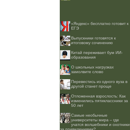
«Яндекс» бесплатно готовит к
ЕГЭ
Выпускники готовятся к
итоговому сочинению
Китай переживает бум ИИ-
образования
О школьных нагрузках
замолвите слово
Перевестись из одного вуза в
другой станет проще
Отложенная взрослость: Как
изменились пятиклассники за
50 лет
Самые необычные
университеты мира – где
учатся волшебники и охотники
за привидениями?