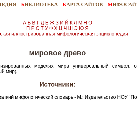
ПЕДИЯ
Б
ИБЛИОТЕКА
К
АРТА САЙТОВ
М
ИФОСАЙ
А
Б
В
Г
Д
Е
Ж
З
И
Й
К
Л
М
Н
О
П
Р
С
Т
У
Ф
Х
Ц
Ч
Ш
Э
Ю
Я
ская иллюстрированная мифологическая энциклопедия
мировое древо
зированных моделях мира универсальный символ, о
ый мир).
Источники:
раткий мифологический словарь - М.: Издательство НОУ "По