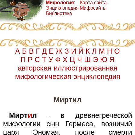
М
ифология
:
К
арта сайта
Э
нциклопедия
М
ифосайты
Б
иблиотека
А
Б
В
Г
Д
Е
Ж
З
И
Й
К
Л
М
Н
О
П
Р
С
Т
У
Ф
Х
Ц
Ч
Ш
Э
Ю
Я
авторская иллюстрированная
мифологическая энциклопедия
Миртил
Мирт
и
л
- в древнегреческой
мифологии сын Гермеса, возничий
царя Эномая, после смерти