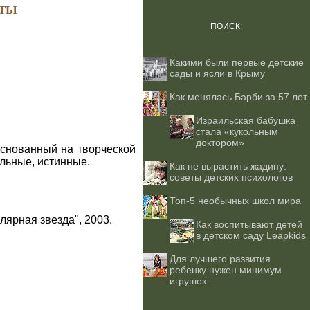
ТЫ
ПОИСК:
Какими были первые детские
сады и ясли в Крыму
Как менялась Барби за 57 лет
Израильская бабушка
стала «кукольным
доктором»
основанный на творческой
льные, истинные.
Как не вырастить жадину:
советы детских психологов
Топ-5 необычных школ мира
лярная звезда", 2003.
Как воспитывают детей
в детском саду Leapkids
Для лучшего развития
ребенку нужен минимум
игрушек