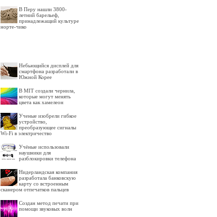
В Перу нашли 3800-
летний барельеф,
принадлежащий культуре
норте-чико
Небьющийся дисплей для
смартфона разработали в
Южной Корее
В MIT создали чернила,
которые могут менять
цвета как хамелеон
Ученые изобрели гибкое
устройство,
преобразующее сигналы
Wi-Fi в электричество
Учёные использовали
наушники для
разблокировки телефона
Нидерландская компания
разработала банковскую
карту со встроенным
сканером отпечатков пальцев
Создан метод печати при
помощи звуковых волн