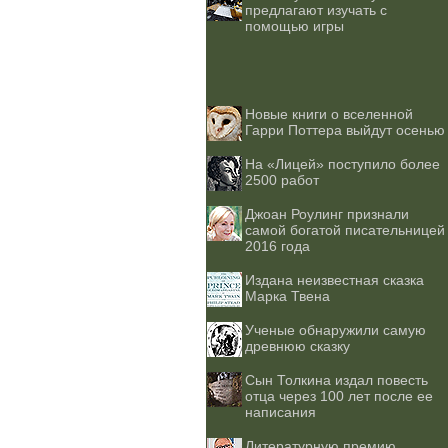
предлагают изучать с
помощью игры
Новые книги о вселенной
Гарри Поттера выйдут осенью
На «Лицей» поступило более
2500 работ
Джоан Роулинг признали
самой богатой писательницей
2016 года
Издана неизвестная сказка
Марка Твена
Ученые обнаружили самую
древнюю сказку
Сын Толкина издал повесть
отца через 100 лет после ее
написания
Литературную премию