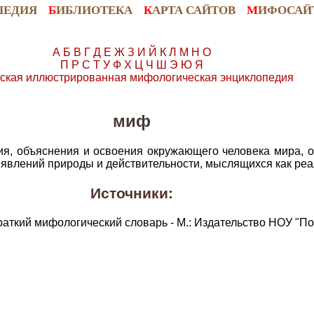
ПЕДИЯ
Б
ИБЛИОТЕКА
К
АРТА САЙТОВ
М
ИФОСАЙ
А
Б
В
Г
Д
Е
Ж
З
И
Й
К
Л
М
Н
О
П
Р
С
Т
У
Ф
Х
Ц
Ч
Ш
Э
Ю
Я
ская иллюстрированная мифологическая энциклопедия
миф
ия, объяснения и освоения окружающего человека мира, 
 явлений природы и действительности, мыслящихся как реа
Источники:
раткий мифологический словарь - М.: Издательство НОУ "По