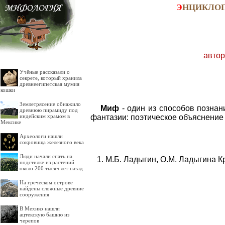
Э
НЦИКЛО
автор
Учёные рассказали о
секрете, который хранила
древнеегипетская мумия
кошки
Землетрясение обнажило
Миф
- один из способов познан
древнюю пирамиду под
фантазии: поэтическое объяснение
индейским храмом в
Мексике
Археологи нашли
сокровища железного века
Люди начали спать на
М.Б. Ладыгин, О.М. Ладыгина К
подстилке из растений
около 200 тысяч лет назад
На греческом острове
найдены сложные древние
сооружения
В Мехико нашли
ацтекскую башню из
черепов