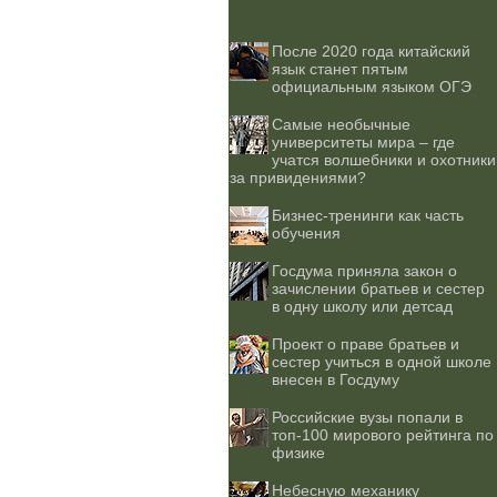
После 2020 года китайский
язык станет пятым
официальным языком ОГЭ
Самые необычные
университеты мира – где
учатся волшебники и охотники
за привидениями?
Бизнес-тренинги как часть
обучения
Госдума приняла закон о
зачислении братьев и сестер
в одну школу или детсад
Проект о праве братьев и
сестер учиться в одной школе
внесен в Госдуму
Российские вузы попали в
топ-100 мирового рейтинга по
физике
Небесную механику