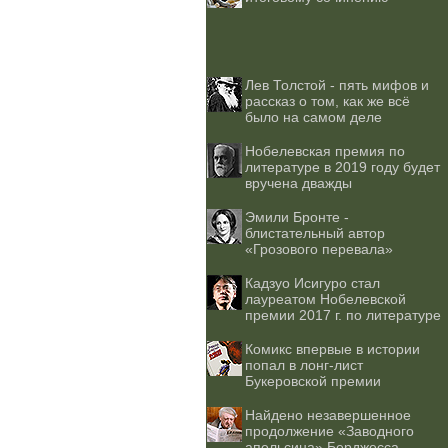
Лев Толстой - пять мифов и
рассказ о том, как же всё
было на самом деле
Нобелевская премия по
литературе в 2019 году будет
вручена дважды
Эмили Бронте -
блистательный автор
«Грозового перевала»
Кадзуо Исигуро стал
лауреатом Нобелевской
премии 2017 г. по литературе
Комикс впервые в истории
попал в лонг-лист
Букеровской премии
Найдено незавершенное
продолжение «Заводного
апельсина» Берджесса