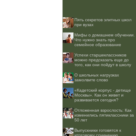
Пять секретов элитных школ
при вузах
Мифы о домашнем обучении.
Что нужно знать про
семейное образование
Успехи старшеклассников
можно предсказать еще до
того, как они пойдут в школу
О школьных нагрузках
замолвите слово
«Кадетский корпус - детище
Москвы». Как он живет и
развивается сегодня?
Отложенная взрослость: Как
изменились пятиклассники за
50 лет
Выпускники готовятся к
итоговому сочинению