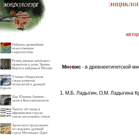
Э
НЦИКЛО
автор
Найдена древнейшая
искусственная
гидросистема
Руины дворца ацтекского
правителя и дома Эрнана
Мн
е
вис
- в древнеегипетской ми
Кортеса найдены в Мехико
Ученые обнаружили
следы развитых
технологий в древней
Европе
М.Б. Ладыгин, О.М. Ладыгина К
Дар Юлианы Аникии -
храм в Константинополе
Тысячу лет назад в
африканском городе
умели изготовлять стекло
Археологи продолжают
исследовать древний
город Мохенджо-Даро