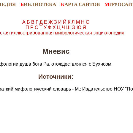
ПЕДИЯ
Б
ИБЛИОТЕКА
К
АРТА САЙТОВ
М
ИФОСАЙ
А
Б
В
Г
Д
Е
Ж
З
И
Й
К
Л
М
Н
О
П
Р
С
Т
У
Ф
Х
Ц
Ч
Ш
Э
Ю
Я
ская иллюстрированная мифологическая энциклопедия
Мневис
фологии душа бога Ра, отождествлялся с Бухисом.
Источники:
раткий мифологический словарь - М.: Издательство НОУ "По