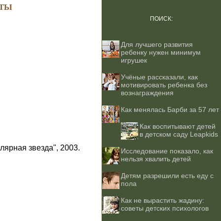
ТЫ
ПОИСК:
Для лучшего развития
ребенку нужен минимум
игрушек
Учёные рассказали, как
мотивировать ребенка без
вознаграждения
Как менялась Барби за 57 лет
Как воспитывают детей
в детском саду Leapkids
лярная звезда", 2003.
Исследование показало, как
нельзя хвалить детей
Детям разрешили есть еду с
пола
Как не вырастить жадину:
советы детских психологов