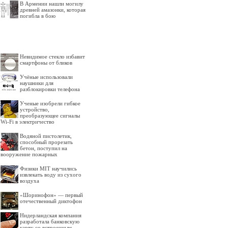
В Армении нашли могилу
древней амазонки, которая
погибла в бою
Невидимое стекло избавит
смартфоны от бликов
Учёные использовали
наушники для
разблокировки телефона
Ученые изобрели гибкое
устройство,
преобразующее сигналы
Wi-Fi в электричество
Водяной пистолетик,
способный прорезать
бетон, поступил на
вооружение пожарных
Физики MIT научились
извлекать воду из сухого
воздуха
«Шоринофон» — первый
отечественный диктофон
Нидерландская компания
разработала банковскую
карту со встроенным