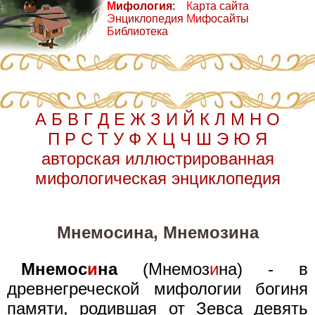
М
ифология
:
К
арта сайта
Э
нциклопедия
М
ифосайты
Б
иблиотека
А
Б
В
Г
Д
Е
Ж
З
И
Й
К
Л
М
Н
О
П
Р
С
Т
У
Ф
Х
Ц
Ч
Ш
Э
Ю
Я
авторская иллюстрированная
мифологическая энциклопедия
Мнемосина, Мнемозина
Мнемос
и
на
(Мнемоз
и
на) - в
древнегреческой мифологии богиня
памяти, родившая от Зевса девять