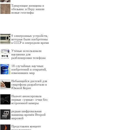
Танцующие женщина и
обезьяна: в Перу нашли
новые геоглифы
9 электронных устройств,
которые были изобретены
в СССР и опередили время
Учёные использовали
наушники для
разблокировки телефона
18 случайных научных
изобретений и открытий,
изменивших мир
Небьющийся дисплей для
смартфона разработали в
Южной Корее
Huawei анонсировала
первые «умные» очки без
встроенной камеры
редкая шифровальная
машинка времён Второй
мировой
Представлен концепт
всасывающего