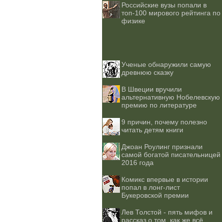
Российские вузы попали в
топ-100 мирового рейтинга по
физике
Ученые обнаружили самую
древнюю сказку
В Швеции вручили
альтернативную Нобелевскую
премию по литературе
9 причин, почему полезно
читать детям книги
Джоан Роулинг признали
самой богатой писательницей
2016 года
Комикс впервые в истории
попал в лонг-лист
Букеровской премии
Лев Толстой - пять мифов и
рассказ о том, как же всё