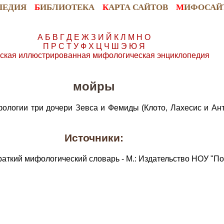
ПЕДИЯ
Б
ИБЛИОТЕКА
К
АРТА САЙТОВ
М
ИФОСАЙ
А
Б
В
Г
Д
Е
Ж
З
И
Й
К
Л
М
Н
О
П
Р
С
Т
У
Ф
Х
Ц
Ч
Ш
Э
Ю
Я
ская иллюстрированная мифологическая энциклопедия
мойры
фологии три дочери Зевса и Фемиды (Клото, Лахесис и Ан
Источники:
раткий мифологический словарь - М.: Издательство НОУ "По