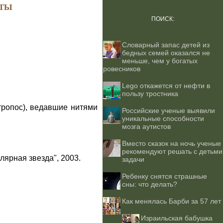
ТЫ
ПОИСК:
Словарный запас детей из
бедных семей оказался не
меньше, чем у богатых
ровесников
Lego откажется от нефти в
пользу тростника
тропос), ведавшие нитями
Российские ученые выявили
уникальные способности
мозга аутистов
Вместо сказок на ночь ученые
рекомендуют решать с детьми
лярная звезда", 2003.
задачи
Ребенку снятся страшные
сны: что делать?
Как менялась Барби за 57 лет
Израильская бабушка