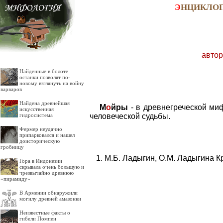
Э
НЦИКЛО
автор
Найденные в болоте
останки позволят по-
новому взглянуть на войну
варваров
Найдена древнейшая
М
о
йры
- в древнегреческой ми
искусственная
человеческой судьбы.
гидросистема
Фермер неудачно
припарковался и нашел
доисторическую
гробницу
М.Б. Ладыгин, О.М. Ладыгина К
Гора в Индонезии
скрывала очень большую и
чрезвычайно древнюю
«пирамиду»
В Армении обнаружили
могилу древней амазонки
Неизвестные факты о
гибели Помпеи