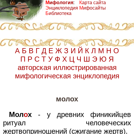
М
ифология
:
К
арта сайта
Э
нциклопедия
М
ифосайты
Б
иблиотека
А
Б
В
Г
Д
Е
Ж
З
И
Й
К
Л
М
Н
О
П
Р
С
Т
У
Ф
Х
Ц
Ч
Ш
Э
Ю
Я
авторская иллюстрированная
мифологическая энциклопедия
молох
Мол
о
х
- у древних финикийцев
ритуал человеческих
жертвоприношений (сжигание жертв).