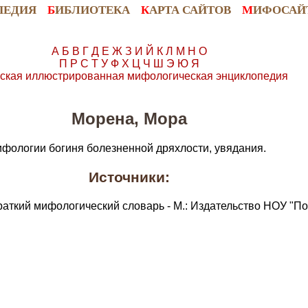
ПЕДИЯ
Б
ИБЛИОТЕКА
К
АРТА САЙТОВ
М
ИФОСАЙ
А
Б
В
Г
Д
Е
Ж
З
И
Й
К
Л
М
Н
О
П
Р
С
Т
У
Ф
Х
Ц
Ч
Ш
Э
Ю
Я
ская иллюстрированная мифологическая энциклопедия
Морена, Мора
мифологии богиня болезненной дряхлости, увядания.
Источники:
раткий мифологический словарь - М.: Издательство НОУ "По