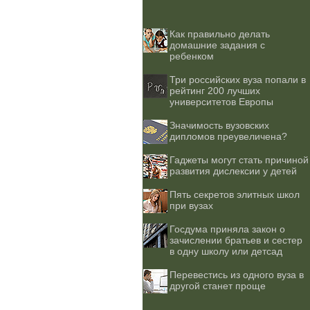
Как правильно делать
домашние задания с
ребенком
Три российских вуза попали в
рейтинг 200 лучших
университетов Европы
Значимость вузовских
дипломов преувеличена?
Гаджеты могут стать причиной
развития дислексии у детей
Пять секретов элитных школ
при вузах
Госдума приняла закон о
зачислении братьев и сестер
в одну школу или детсад
Перевестись из одного вуза в
другой станет проще