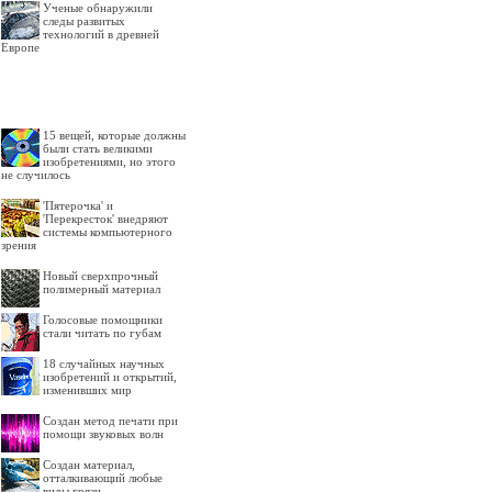
Ученые обнаружили
следы развитых
технологий в древней
Европе
15 вещей, которые должны
были стать великими
изобретениями, но этого
не случилось
'Пятерочка' и
'Перекресток' внедряют
системы компьютерного
зрения
Новый сверхпрочный
полимерный материал
Голосовые помощники
стали читать по губам
18 случайных научных
изобретений и открытий,
изменивших мир
Создан метод печати при
помощи звуковых волн
Создан материал,
отталкивающий любые
виды грязи