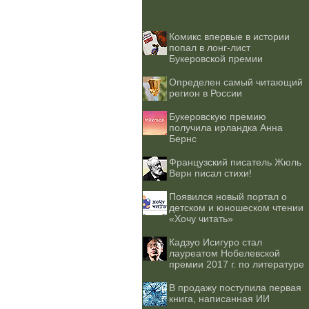
Комикс впервые в истории
попал в лонг-лист
Букеровской премии
Определен самый читающий
регион в России
Букеровскую премию
получила ирландка Анна
Бернс
Французский писатель Жюль
Верн писал стихи!
Появился новый портал о
детском и юношеском чтении
«Хочу читать»
Кадзуо Исигуро стал
лауреатом Нобелевской
премии 2017 г. по литературе
В продажу поступила первая
книга, написанная ИИ