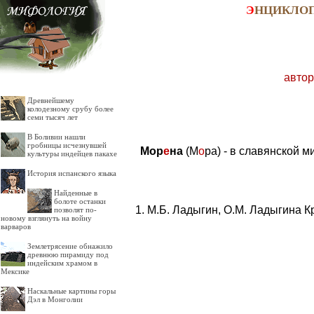
Э
НЦИКЛО
автор
Древнейшему
колодезному срубу более
семи тысяч лет
В Боливии нашли
гробницы исчезнувшей
Мор
е
на
(М
о
ра) - в славянской 
культуры индейцев пакахе
История испанского языка
Найденные в
болоте останки
М.Б. Ладыгин, О.М. Ладыгина К
позволят по-
новому взглянуть на войну
варваров
Землетрясение обнажило
древнюю пирамиду под
индейским храмом в
Мексике
Наскальные картины горы
Дэл в Монголии