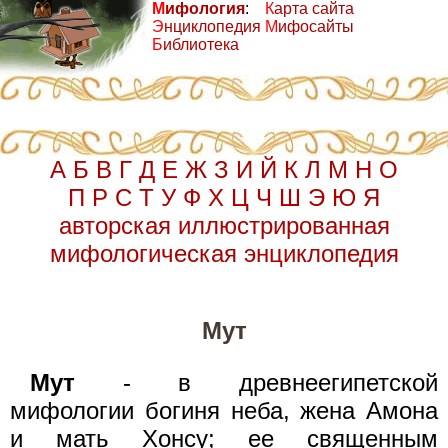
М
ифология
:
К
арта сайта
Э
нциклопедия
М
ифосайты
Б
иблиотека
А
Б
В
Г
Д
Е
Ж
З
И
Й
К
Л
М
Н
О
П
Р
С
Т
У
Ф
Х
Ц
Ч
Ш
Э
Ю
Я
авторская иллюстрированная
мифологическая энциклопедия
Мут
Мут
- в древнеегипетской
мифологии богиня неба, жена Амона
и мать Хонсу; ее священным