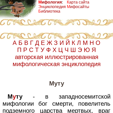
М
ифология
:
К
арта сайта
Э
нциклопедия
М
ифосайты
Б
иблиотека
А
Б
В
Г
Д
Е
Ж
З
И
Й
К
Л
М
Н
О
П
Р
С
Т
У
Ф
Х
Ц
Ч
Ш
Э
Ю
Я
авторская иллюстрированная
мифологическая энциклопедия
Муту
М
у
ту
- в западносемитской
мифологии бог смерти, повелитель
подземного царства мертвых, враг