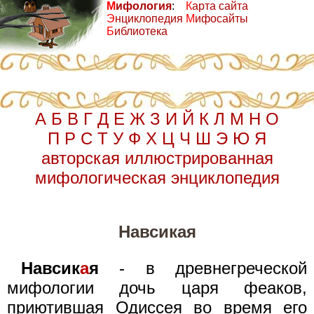
М
ифология
:
К
арта сайта
Э
нциклопедия
М
ифосайты
Б
иблиотека
А
Б
В
Г
Д
Е
Ж
З
И
Й
К
Л
М
Н
О
П
Р
С
Т
У
Ф
Х
Ц
Ч
Ш
Э
Ю
Я
авторская иллюстрированная
мифологическая энциклопедия
Навсикая
Навсик
а
я
- в древнегреческой
мифологии дочь царя феаков,
приютившая Одиссея во время его