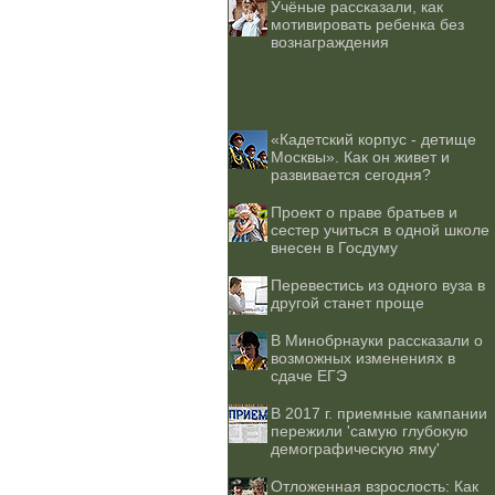
Учёные рассказали, как
мотивировать ребенка без
вознаграждения
«Кадетский корпус - детище
Москвы». Как он живет и
развивается сегодня?
Проект о праве братьев и
сестер учиться в одной школе
внесен в Госдуму
Перевестись из одного вуза в
другой станет проще
В Минобрнауки рассказали о
возможных изменениях в
сдаче ЕГЭ
В 2017 г. приемные кампании
пережили 'самую глубокую
демографическую яму'
Отложенная взрослость: Как