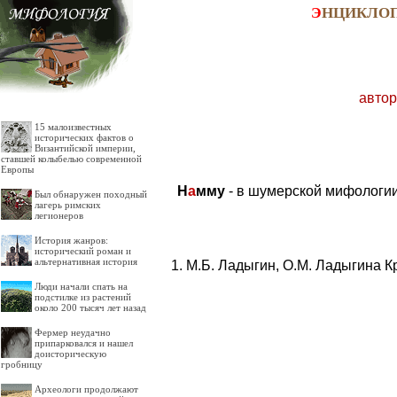
Э
НЦИКЛО
автор
15 малоизвестных
исторических фактов о
Византийской империи,
ставшей колыбелью современной
Европы
Н
а
мму
- в шумерской мифологии
Был обнаружен походный
лагерь римских
легионеров
История жанров:
исторический роман и
альтернативная история
М.Б. Ладыгин, О.М. Ладыгина К
Люди начали спать на
подстилке из растений
около 200 тысяч лет назад
Фермер неудачно
припарковался и нашел
доисторическую
гробницу
Археологи продолжают