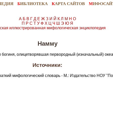
ПЕДИЯ
Б
ИБЛИОТЕКА
К
АРТА САЙТОВ
М
ИФОСАЙ
А
Б
В
Г
Д
Е
Ж
З
И
Й
К
Л
М
Н
О
П
Р
С
Т
У
Ф
Х
Ц
Ч
Ш
Э
Ю
Я
ская иллюстрированная мифологическая энциклопедия
Намму
 богиня, олицетворявшая первородный (изначальный) океан
Источники:
раткий мифологический словарь - М.: Издательство НОУ "По