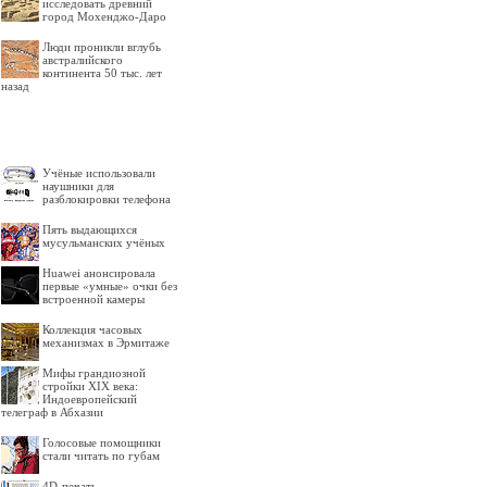
исследовать древний
город Мохенджо-Даро
Люди проникли вглубь
австралийского
континента 50 тыс. лет
назад
Учёные использовали
наушники для
разблокировки телефона
Пять выдающихся
мусульманских учёных
Huawei анонсировала
первые «умные» очки без
встроенной камеры
Коллекция часовых
механизмах в Эрмитаже
Мифы грандиозной
стройки XIX века:
Индоевропейский
телеграф в Абхазии
Голосовые помощники
стали читать по губам
4D-печать