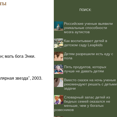
ТЫ
ПОИСК:
Российские ученые выявили
уникальные способности
мозга аутистов
Как воспитывают детей в
детском саду Leapkids
Детям разрешили есть еду с
; мать бога Энки.
пола
Пять продуктов, которых
лучше не давать детям
лярная звезда", 2003.
Вместо сказок на ночь ученые
рекомендуют решать с детьми
задачи
Словарный запас детей из
бедных семей оказался не
меньше, чем у богатых
ровесников