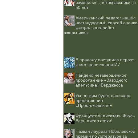
изменились пятиклассники за
50 лет
Американский педагог нашёл
нестандартный способ оценки
контрольных работ
школьников
В продажу поступила первая
книга, написанная ИИ
Найдено незавершенное
продолжение «Заводного
апельсина» Берджесса
Успенским будет написано
продолжение
«Простоквашино»
Французский писатель Жюль
Верн писал стихи!
Назван лауреат Нобелевской
премии по литературе за