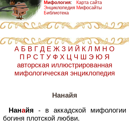
М
ифология
:
К
арта сайта
Э
нциклопедия
М
ифосайты
Б
иблиотека
А
Б
В
Г
Д
Е
Ж
З
И
Й
К
Л
М
Н
О
П
Р
С
Т
У
Ф
Х
Ц
Ч
Ш
Э
Ю
Я
авторская иллюстрированная
мифологическая энциклопедия
Нанайя
Нан
а
йя
- в аккадской мифологии
богиня плотской любви.