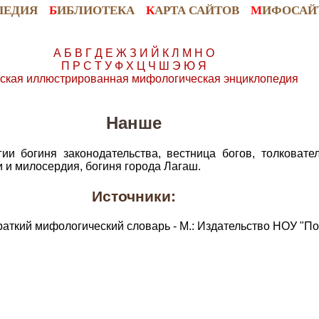
ПЕДИЯ
Б
ИБЛИОТЕКА
К
АРТА САЙТОВ
М
ИФОСАЙ
А
Б
В
Г
Д
Е
Ж
З
И
Й
К
Л
М
Н
О
П
Р
С
Т
У
Ф
Х
Ц
Ч
Ш
Э
Ю
Я
ская иллюстрированная мифологическая энциклопедия
Нанше
и богиня законодательства, вестница богов, толковате
 и милосердия, богиня города Лагаш.
Источники:
раткий мифологический словарь - М.: Издательство НОУ "По