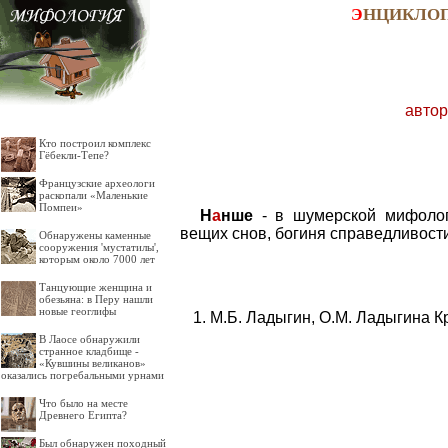
Э
НЦИКЛО
автор
Кто построил комплекс
Гёбекли-Тепе?
Французские археологи
раскопали «Маленькие
Помпеи»
Н
а
нше
- в шумерской мифологи
вещих снов, богиня справедливости
Обнаружены каменные
сооружения 'мустатилы',
которым около 7000 лет
Танцующие женщина и
обезьяна: в Перу нашли
новые геоглифы
М.Б. Ладыгин, О.М. Ладыгина К
В Лаосе обнаружили
странное кладбище -
«Кувшины великанов»
оказались погребальными урнами
Что было на месте
Древнего Египта?
Был обнаружен походный