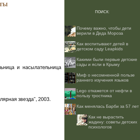
ТЫ
ПОИСК:
Почему важно, чтобы дети
верили в Деда Мороза
Как воспитывают детей в
детском саду Leapkids
Какими были первые детские
сады и ясли в Крыму
льница и насылательница
Миф о несомненной пользе
раннего изучения языков
Lego откажется от нефти в
пользу тростника
лярная звезда", 2003.
Как менялась Барби за 57 лет
Как не вырастить
жадину: советы детских
психологов