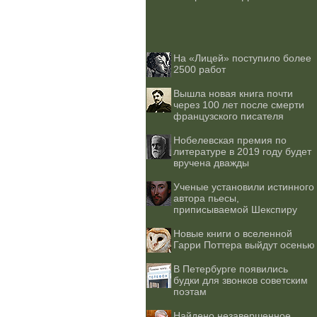
На «Лицей» поступило более
2500 работ
Вышла новая книга почти
через 100 лет после смерти
французского писателя
Нобелевская премия по
литературе в 2019 году будет
вручена дважды
Ученые установили истинного
автора пьесы,
приписываемой Шекспиру
Новые книги о вселенной
Гарри Поттера выйдут осенью
В Петербурге появились
будки для звонков советским
поэтам
Найдено незавершенное