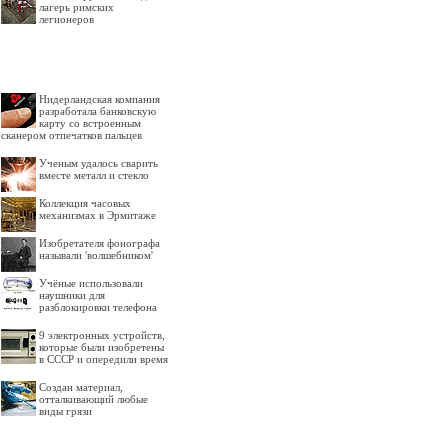
лагерь римских
легионеров
Нидерландская компания
разработала банковскую
карту со встроенным
сканером отпечатков пальцев
Ученым удалось сварить
вместе металл и стекло
Коллекция часовых
механизмах в Эрмитаже
Изобретателя фонографа
называли 'волшебником'
Учёные использовали
наушники для
разблокировки телефона
9 электронных устройств,
которые были изобретены
в СССР и опередили время
Создан материал,
отталкивающий любые
виды грязи