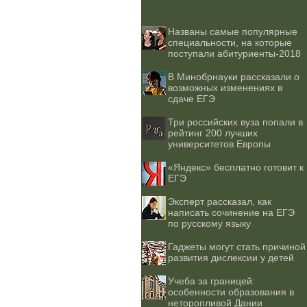
Названы самые популярные
специальности, на которые
поступали абитуриенты-2018
В Минобрнауки рассказали о
возможных изменениях в
сдаче ЕГЭ
Три российских вуза попали в
рейтинг 200 лучших
университетов Европы
«Яндекс» бесплатно готовит к
ЕГЭ
Эксперт рассказал, как
написать сочинение на ЕГЭ
по русскому языку
Гаджеты могут стать причиной
развития дислексии у детей
Учеба за границей:
особенности образования в
неторопливой Дании