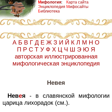
М
ифология
:
К
арта сайта
Э
нциклопедия
М
ифосайты
Б
иблиотека
А
Б
В
Г
Д
Е
Ж
З
И
Й
К
Л
М
Н
О
П
Р
С
Т
У
Ф
Х
Ц
Ч
Ш
Э
Ю
Я
авторская иллюстрированная
мифологическая энциклопедия
Невея
Нев
е
я
- в славянской мифологии
царица лихорадок (см.).