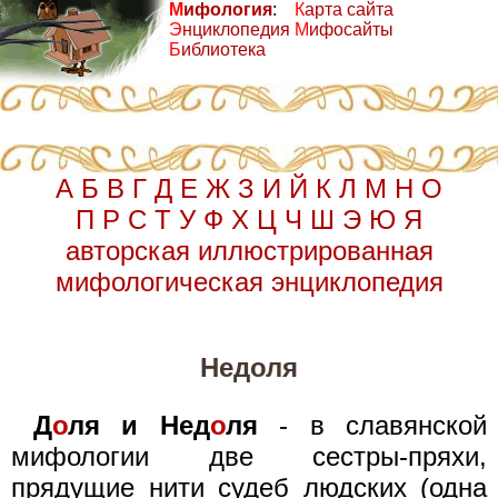
М
ифология
:
К
арта сайта
Э
нциклопедия
М
ифосайты
Б
иблиотека
А
Б
В
Г
Д
Е
Ж
З
И
Й
К
Л
М
Н
О
П
Р
С
Т
У
Ф
Х
Ц
Ч
Ш
Э
Ю
Я
авторская иллюстрированная
мифологическая энциклопедия
Недоля
Д
о
ля и Нед
о
ля
- в славянской
мифологии две сестры-пряхи,
прядущие нити судеб людских (одна