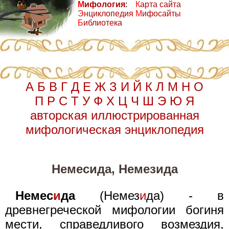
М
ифология
:
К
арта сайта
Э
нциклопедия
М
ифосайты
Б
иблиотека
А
Б
В
Г
Д
Е
Ж
З
И
Й
К
Л
М
Н
О
П
Р
С
Т
У
Ф
Х
Ц
Ч
Ш
Э
Ю
Я
авторская иллюстрированная
мифологическая энциклопедия
Немесида, Немезида
Немес
и
да
(Немез
и
да) - в
древнегреческой мифологии богиня
мести, справедливого возмездия,