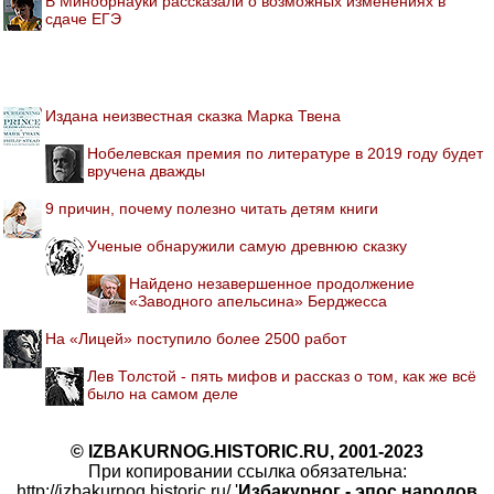
В Минобрнауки рассказали о возможных изменениях в
сдаче ЕГЭ
Издана неизвестная сказка Марка Твена
Нобелевская премия по литературе в 2019 году будет
вручена дважды
9 причин, почему полезно читать детям книги
Ученые обнаружили самую древнюю сказку
Найдено незавершенное продолжение
«Заводного апельсина» Берджесса
На «Лицей» поступило более 2500 работ
Лев Толстой - пять мифов и рассказ о том, как же всё
было на самом деле
© IZBAKURNOG.HISTORIC.RU, 2001-2023
При копировании ссылка обязательна:
http://izbakurnog.historic.ru/ '
Избакурног - эпос народов