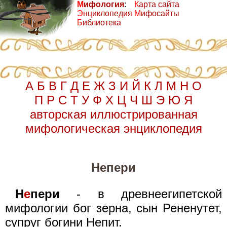
М
ифология
:
К
арта сайта
Э
нциклопедия
М
ифосайты
Б
иблиотека
А
Б
В
Г
Д
Е
Ж
З
И
Й
К
Л
М
Н
О
П
Р
С
Т
У
Ф
Х
Ц
Ч
Ш
Э
Ю
Я
авторская иллюстрированная
мифологическая энциклопедия
Непери
Н
е
пери
- в древнеегипетской
мифологии бог зерна, сын Рененутет,
супруг богини Непит.