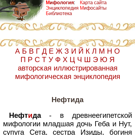
М
ифология
:
К
арта сайта
Э
нциклопедия
М
ифосайты
Б
иблиотека
А
Б
В
Г
Д
Е
Ж
З
И
Й
К
Л
М
Н
О
П
Р
С
Т
У
Ф
Х
Ц
Ч
Ш
Э
Ю
Я
авторская иллюстрированная
мифологическая энциклопедия
Нефтида
Нефт
и
да
- в древнеегипетской
мифологии младшая дочь Геба и Нут,
супуга Сета, сестра Изиды, богиня