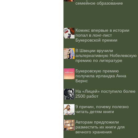
семейное образование
Комикс впервые в истории
попал в лонг-лист
Букеровской премии
В Швеции вручили
альтернативную Нобелевскую
премию по литературе
Букеровскую премию
получила ирландка Анна
Бернс
На «Лицей» поступило более
2500 работ
9 причин, почему полезно
читать детям книги
Авторам предложили
разместить их книги для
вечного хранения