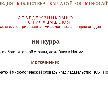
ПЕДИЯ
Б
ИБЛИОТЕКА
К
АРТА САЙТОВ
М
ИФОСАЙ
А
Б
В
Г
Д
Е
Ж
З
И
Й
К
Л
М
Н
О
П
Р
С
Т
У
Ф
Х
Ц
Ч
Ш
Э
Ю
Я
ская иллюстрированная мифологическая энциклопедия
Нинкурра
ии богиня горной страны, дочь Энки и Нинму.
Источники:
раткий мифологический словарь - М.: Издательство НОУ "По