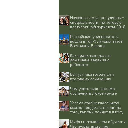
Названы самые популярные
специальности, на которые
поступали абитуриенты-2018
Российские университеты
вошли в топ-3 лучших вузов
Восточной Европы
Как правильно делать
домашние задания с
ребенком
Выпускники готовятся к
итоговому сочинению
Чем уникальна система
обучения в Люксембурге
Успехи старшеклассников
можно предсказать еще до
того, как они пойдут в школу
Мифы о домашнем обучении.
Что нужно знать про