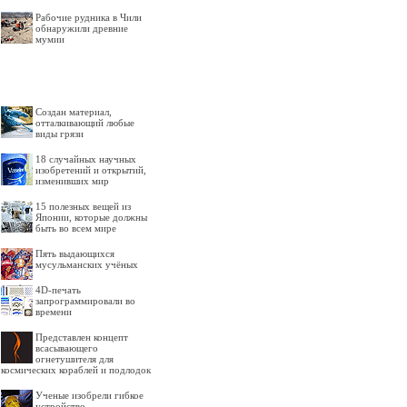
Рабочие рудника в Чили
обнаружили древние
мумии
Создан материал,
отталкивающий любые
виды грязи
18 случайных научных
изобретений и открытий,
изменивших мир
15 полезных вещей из
Японии, которые должны
быть во всем мире
Пять выдающихся
мусульманских учёных
4D-печать
запрограммировали во
времени
Представлен концепт
всасывающего
огнетушителя для
космических кораблей и подлодок
Ученые изобрели гибкое
устройство,