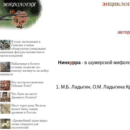
Э
НЦИКЛО
автор
В ходе экспедиции в
Гималаи ученые
обнаружили уникальные
каменные фигуры неизвестного
происхождения
Нинк
у
рра
- в шумерской мифолог
Найденные в болоте
останки позволят по-
новому взглянуть на войну
варваров
Кто построил комплекс
Гёбекли-Тепе?
М.Б. Ладыгин, О.М. Ладыгина К
Что было на месте
Древнего Египта?
Мост через реку Волхов
может быть самым
древним в России
«Древнейший храм мира»
снова открылся для
посетителей