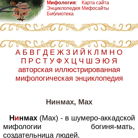
М
ифология
:
К
арта сайта
Э
нциклопедия
М
ифосайты
Б
иблиотека
А
Б
В
Г
Д
Е
Ж
З
И
Й
К
Л
М
Н
О
П
Р
С
Т
У
Ф
Х
Ц
Ч
Ш
Э
Ю
Я
авторская иллюстрированная
мифологическая энциклопедия
Нинмах, Мах
Н
и
нмах
(Мах) - в шумеро-аккадской
мифологии богиня-мать,
создательница людей.