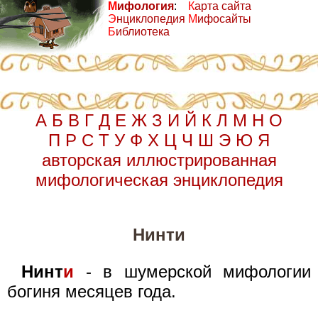
М
ифология
:
К
арта сайта
Э
нциклопедия
М
ифосайты
Б
иблиотека
А
Б
В
Г
Д
Е
Ж
З
И
Й
К
Л
М
Н
О
П
Р
С
Т
У
Ф
Х
Ц
Ч
Ш
Э
Ю
Я
авторская иллюстрированная
мифологическая энциклопедия
Нинти
Нинт
и
- в шумерской мифологии
богиня месяцев года.