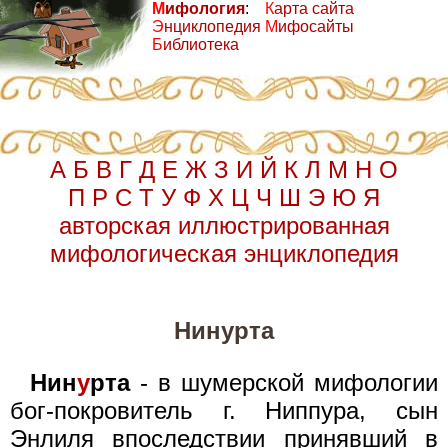
М
ифология
:
К
арта сайта
Э
нциклопедия
М
ифосайты
Б
иблиотека
А
Б
В
Г
Д
Е
Ж
З
И
Й
К
Л
М
Н
О
П
Р
С
Т
У
Ф
Х
Ц
Ч
Ш
Э
Ю
Я
авторская иллюстрированная
мифологическая энциклопедия
Нинурта
Нин
у
рта
- в шумерской мифологии
бог-покровитель г. Ниппура, сын
Энлиля впоследствии принявший в