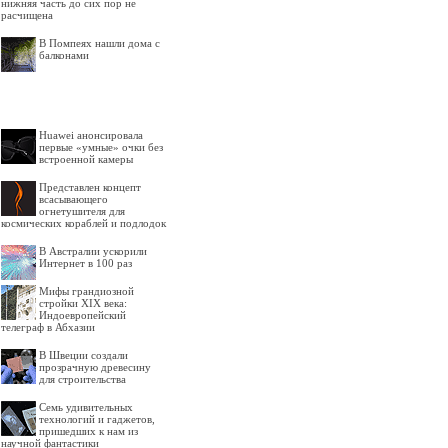
нижняя часть до сих пор не
расчищена
В Помпеях нашли дома с
балконами
Huawei анонсировала
первые «умные» очки без
встроенной камеры
Представлен концепт
всасывающего
огнетушителя для
космических кораблей и подлодок
В Австралии ускорили
Интернет в 100 раз
Мифы грандиозной
стройки XIX века:
Индоевропейский
телеграф в Абхазии
В Швеции создали
прозрачную древесину
для строительства
Семь удивительных
технологий и гаджетов,
пришедших к нам из
научной фантастики