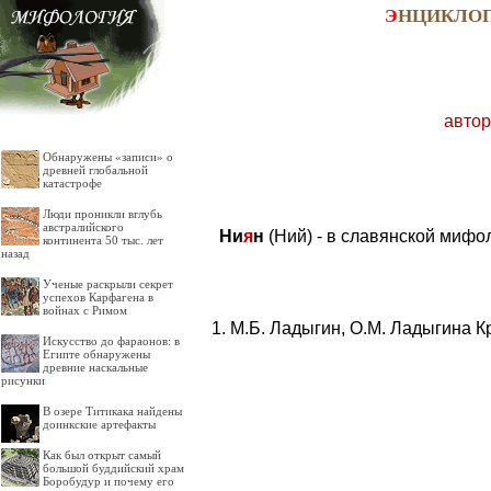
Э
НЦИКЛО
автор
Обнаружены «записи» о
древней глобальной
катастрофе
Люди проникли вглубь
австралийского
Ни
я
н
(Ний) - в славянской мифо
континента 50 тыс. лет
назад
Ученые раскрыли секрет
успехов Карфагена в
войнах с Римом
М.Б. Ладыгин, О.М. Ладыгина К
Искусство до фараонов: в
Египте обнаружены
древние наскальные
рисунки
В озере Титикака найдены
доинкские артефакты
Как был открыт самый
большой буддийский храм
Боробудур и почему его