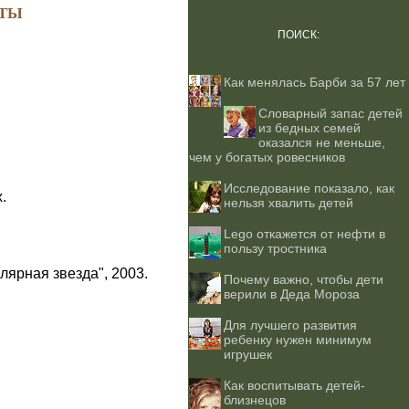
ТЫ
ПОИСК:
Как менялась Барби за 57 лет
Словарный запас детей
из бедных семей
оказался не меньше,
чем у богатых ровесников
Исследование показало, как
.
нельзя хвалить детей
Lego откажется от нефти в
пользу тростника
лярная звезда", 2003.
Почему важно, чтобы дети
верили в Деда Мороза
Для лучшего развития
ребенку нужен минимум
игрушек
Как воспитывать детей-
близнецов