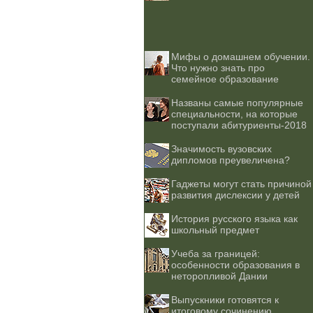
Мифы о домашнем обучении.
Что нужно знать про
семейное образование
Названы самые популярные
специальности, на которые
поступали абитуриенты-2018
Значимость вузовских
дипломов преувеличена?
Гаджеты могут стать причиной
развития дислексии у детей
История русского языка как
школьный предмет
Учеба за границей:
особенности образования в
неторопливой Дании
Выпускники готовятся к
итоговому сочинению