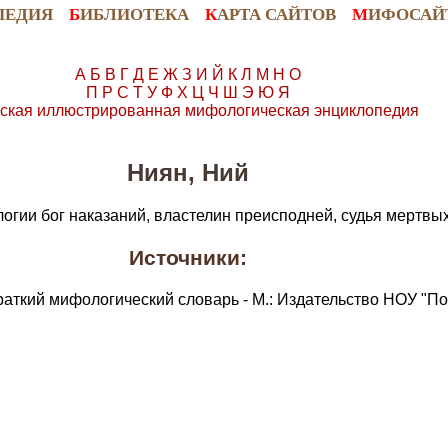
ПЕДИЯ
Б
ИБЛИОТЕКА
К
АРТА САЙТОВ
М
ИФОСАЙ
А
Б
В
Г
Д
Е
Ж
З
И
Й
К
Л
М
Н
О
П
Р
С
Т
У
Ф
Х
Ц
Ч
Ш
Э
Ю
Я
ская иллюстрированная мифологическая энциклопедия
Ниян, Ний
логии бог наказаний, властелин преисподней, судья мертвых
Источники:
раткий мифологический словарь - М.: Издательство НОУ "По