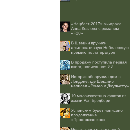
«Нацбест-2017» выиграла
Анна Козлова с романом
«F20»
В Швеции вручили
альтернативную Нобелевскую
премию по литературе
В продажу поступила первая
книга, написанная ИИ
Историк обнаружил дом в
Лондоне, где Шекспир
написал «Ромео и Джульетту»
10 малоизвестных фактов из
жизни Рэя Брэдбери
Успенским будет написано
продолжение
«Простоквашино»
Новые книги о вселенной