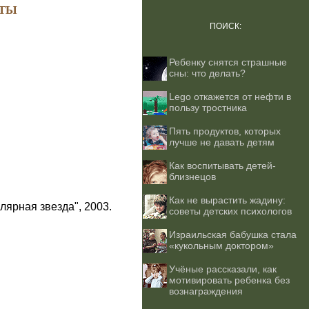
ТЫ
ПОИСК:
Ребенку снятся страшные
сны: что делать?
Lego откажется от нефти в
пользу тростника
Пять продуктов, которых
лучше не давать детям
Как воспитывать детей-
близнецов
Как не вырастить жадину:
лярная звезда", 2003.
советы детских психологов
Израильская бабушка стала
«кукольным доктором»
Учёные рассказали, как
мотивировать ребенка без
вознаграждения