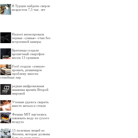
В Турции найдено сверло
возрастом 7,5 тыс. лет
Huawei анонсировала
первые «умные» очки без
встроенной камеры
Британцы создали
крошечный смартфон
весом 13 граммов
Ford создала «умную»
кровать, решающую
проблему многих
семейных пар
редкая шифровальная
машинка времён Второй
мировой
Ученым удалось сварить
вместе металл и стекло
Физики MIT научились
извлекать воду из сухого
воздуха
15 полезных вещей из
Японии, которые должны
быть во всем мире