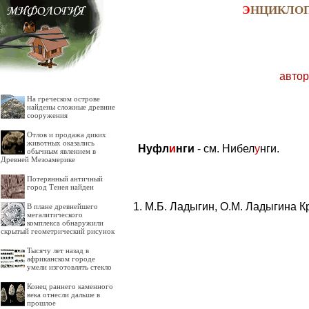
Э
НЦИКЛО
автор
На греческом острове
найдены сложные древние
сооружения
Отлов и продажа диких
животных оказались
Нуфл
и
нги
- см. Нибел
у
нги.
обычным явлением в
Древней Мезоамерике
Потерянный античный
город Тенея найден
М.Б. Ладыгин, О.М. Ладыгина К
В плане древнейшего
мегалитического
комплекса обнаружили
скрытый геометрический рисунок
Тысячу лет назад в
африканском городе
умели изготовлять стекло
Конец раннего каменного
века отнесли дальше в
прошлое