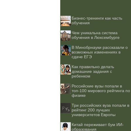
Бизнес-тренинги как часть
обучения
Чем уникальна система
обучения в Люксембурге
В Минобрнауки рассказали о
возможных изменениях в
сдаче ЕГЭ
Как правильно делать
домашние задания с
ребенком
Российские вузы попали в
топ-100 мирового рейтинга по
физике
Три российских вуза попали в
рейтинг 200 лучших
университетов Европы
Китай переживает бум ИИ-
образования