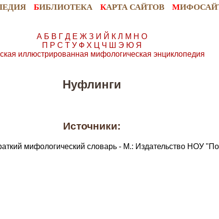
ПЕДИЯ
Б
ИБЛИОТЕКА
К
АРТА САЙТОВ
М
ИФОСАЙ
А
Б
В
Г
Д
Е
Ж
З
И
Й
К
Л
М
Н
О
П
Р
С
Т
У
Ф
Х
Ц
Ч
Ш
Э
Ю
Я
ская иллюстрированная мифологическая энциклопедия
Нуфлинги
Источники:
раткий мифологический словарь - М.: Издательство НОУ "По