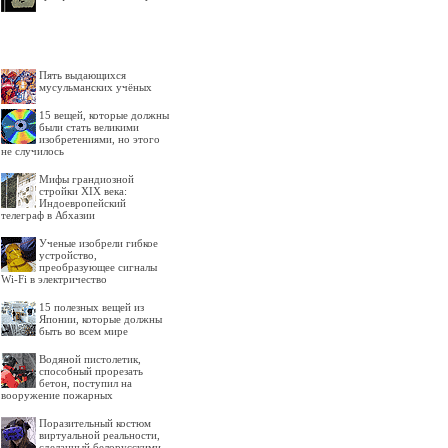
Пять выдающихся
мусульманских учёных
15 вещей, которые должны
были стать великими
изобретениями, но этого
не случилось
Мифы грандиозной
стройки XIX века:
Индоевропейский
телеграф в Абхазии
Ученые изобрели гибкое
устройство,
преобразующее сигналы
Wi-Fi в электричество
15 полезных вещей из
Японии, которые должны
быть во всем мире
Водяной пистолетик,
способный прорезать
бетон, поступил на
вооружение пожарных
Поразительный костюм
виртуальной реальности,
сделанный белорусскими