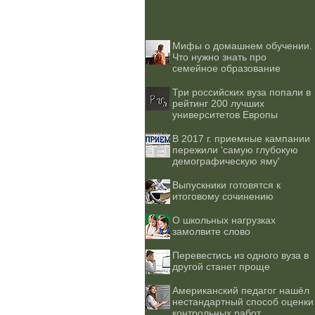
Мифы о домашнем обучении.
Что нужно знать про
семейное образование
Три российских вуза попали в
рейтинг 200 лучших
университетов Европы
В 2017 г. приемные кампании
пережили 'самую глубокую
демографическую яму'
Выпускники готовятся к
итоговому сочинению
О школьных нагрузках
замолвите слово
Перевестись из одного вуза в
другой станет проще
Американский педагог нашёл
нестандартный способ оценки
контрольных работ