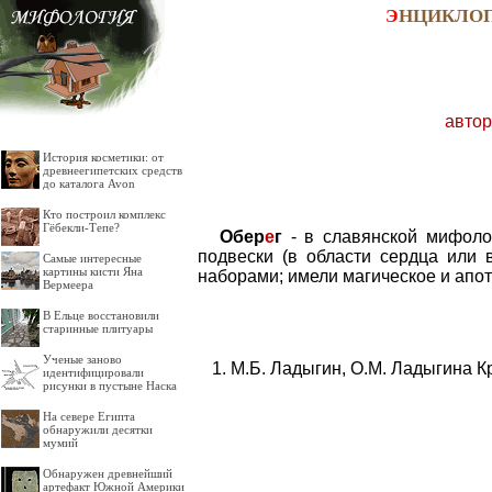
Э
НЦИКЛО
автор
История косметики: от
древнеегипетских средств
до каталога Avon
Кто построил комплекс
Гёбекли-Тепе?
Обер
е
г
- в славянской мифолог
подвески (в области сердца или 
Самые интересные
картины кисти Яна
наборами; имели магическое и апо
Вермеера
В Ельце восстановили
старинные плитуары
Ученые заново
М.Б. Ладыгин, О.М. Ладыгина К
идентифицировали
рисунки в пустыне Наска
На севере Египта
обнаружили десятки
мумий
Обнаружен древнейший
артефакт Южной Америки