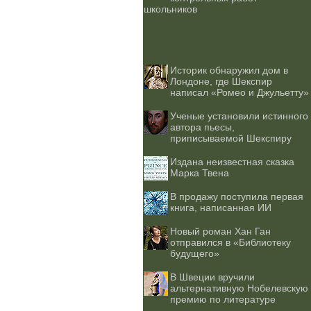
школьников
Историк обнаружил дом в
Лондоне, где Шекспир
написал «Ромео и Джульетту»
Ученые установили истинного
автора пьесы,
приписываемой Шекспиру
Издана неизвестная сказка
Марка Твена
В продажу поступила первая
книга, написанная ИИ
Новый роман Хан Ган
отправился в «Библиотеку
будущего»
В Швеции вручили
альтернативную Нобелевскую
премию по литературе