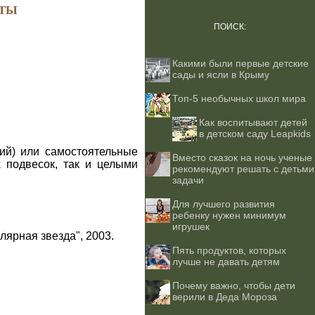
ТЫ
ПОИСК:
Какими были первые детские
сады и ясли в Крыму
Топ-5 необычных школ мира
Как воспитывают детей
в детском саду Leapkids
ий) или самостоятельные
Вместо сказок на ночь ученые
х подвесок, так и целыми
рекомендуют решать с детьми
задачи
Для лучшего развития
ребенку нужен минимум
игрушек
лярная звезда", 2003.
Пять продуктов, которых
лучше не давать детям
Почему важно, чтобы дети
верили в Деда Мороза