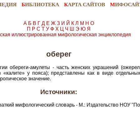
ПЕДИЯ
Б
ИБЛИОТЕКА
К
АРТА САЙТОВ
М
ИФОСАЙ
А
Б
В
Г
Д
Е
Ж
З
И
Й
К
Л
М
Н
О
П
Р
С
Т
У
Ф
Х
Ц
Ч
Ш
Э
Ю
Я
ская иллюстрированная мифологическая энциклопедия
оберег
ии обереги-амулеты - часть женских украшений (ожерел
в «калите» у пояса); представлены как в виде отдельны
тропическое значение.
Источники:
раткий мифологический словарь - М.: Издательство НОУ "По