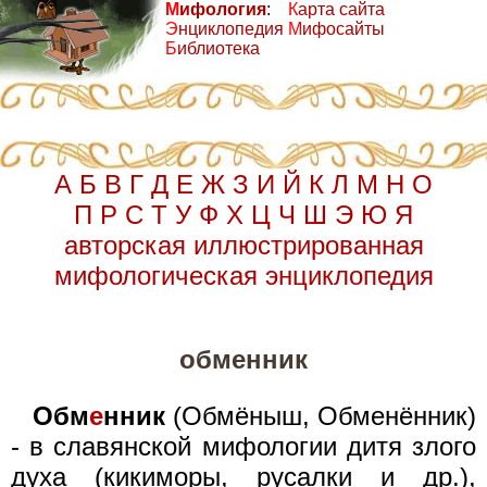
М
ифология
:
К
арта сайта
Э
нциклопедия
М
ифосайты
Б
иблиотека
А
Б
В
Г
Д
Е
Ж
З
И
Й
К
Л
М
Н
О
П
Р
С
Т
У
Ф
Х
Ц
Ч
Ш
Э
Ю
Я
авторская иллюстрированная
мифологическая энциклопедия
обменник
Обм
е
нник
(Обмёныш, Обменённик)
- в славянской мифологии дитя злого
духа (кикиморы, русалки и др.),