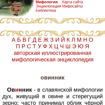
М
ифология
:
К
арта сайта
Э
нциклопедия
М
ифосайты
Б
иблиотека
А
Б
В
Г
Д
Е
Ж
З
И
Й
К
Л
М
Н
О
П
Р
С
Т
У
Ф
Х
Ц
Ч
Ш
Э
Ю
Я
авторская иллюстрированная
мифологическая энциклопедия
овинник
Ов
и
нник
- в славянской мифологии
дух, живущий в овине и стерегущий
зерно; часто принимал облик чёрной