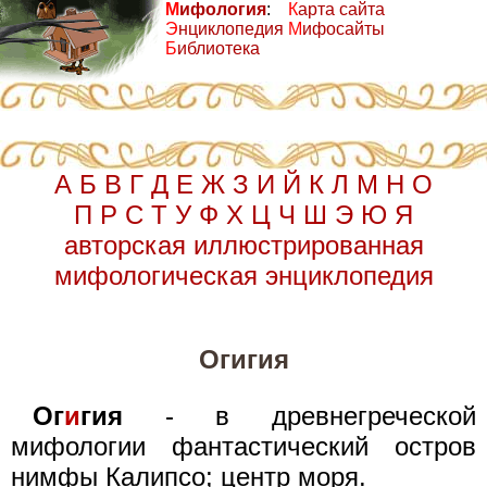
М
ифология
:
К
арта сайта
Э
нциклопедия
М
ифосайты
Б
иблиотека
А
Б
В
Г
Д
Е
Ж
З
И
Й
К
Л
М
Н
О
П
Р
С
Т
У
Ф
Х
Ц
Ч
Ш
Э
Ю
Я
авторская иллюстрированная
мифологическая энциклопедия
Огигия
Ог
и
гия
- в древнегреческой
мифологии фантастический остров
нимфы Калипсо; центр моря.