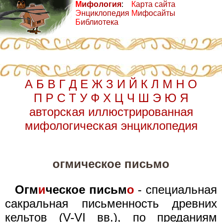
М
ифология
:
К
арта сайта
Э
нциклопедия
М
ифосайты
Б
иблиотека
А
Б
В
Г
Д
Е
Ж
З
И
Й
К
Л
М
Н
О
П
Р
С
Т
У
Ф
Х
Ц
Ч
Ш
Э
Ю
Я
авторская иллюстрированная
мифологическая энциклопедия
огмическое письмо
Огм
и
ческое письм
о
- специальная
сакральная письменность древних
кельтов (V-VI вв.), по преданиям