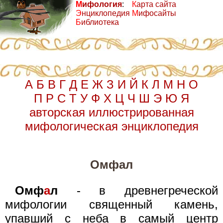
М
ифология
:
К
арта сайта
Э
нциклопедия
М
ифосайты
Б
иблиотека
А
Б
В
Г
Д
Е
Ж
З
И
Й
К
Л
М
Н
О
П
Р
С
Т
У
Ф
Х
Ц
Ч
Ш
Э
Ю
Я
авторская иллюстрированная
мифологическая энциклопедия
Омфал
Омф
а
л
- в древнегреческой
мифологии священный камень,
упавший с неба в самый центр