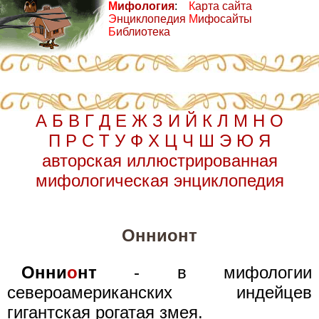
М
ифология
:
К
арта сайта
Э
нциклопедия
М
ифосайты
Б
иблиотека
А
Б
В
Г
Д
Е
Ж
З
И
Й
К
Л
М
Н
О
П
Р
С
Т
У
Ф
Х
Ц
Ч
Ш
Э
Ю
Я
авторская иллюстрированная
мифологическая энциклопедия
Оннионт
Онни
о
нт
- в мифологии
североамериканских индейцев
гигантская рогатая змея.